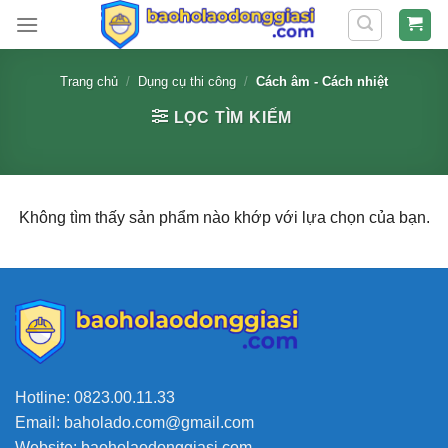
Skip
to
content
Trang chủ
/
Dụng cụ thi công
/
Cách âm - Cách nhiệt
LỌC TÌM KIẾM
Không tìm thấy sản phẩm nào khớp với lựa chọn của bạn.
Hotline: 0823.00.11.33
Email: baholado.com@gmail.com
Website: baoholaodonggiasi.com