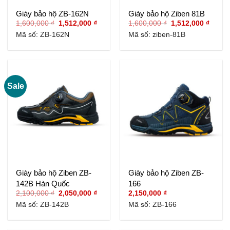
Giày bảo hộ ZB-162N
Giày bảo hộ Ziben 81B
Giá
Giá
Giá
Giá
1,600,000
₫
1,512,000
₫
1,600,000
₫
1,512,000
₫
gốc
hiện
gốc
hiện
Mã số: ZB-162N
Mã số: ziben-81B
là:
tại
là:
tại
1,600,000 ₫.
là:
1,600,000 ₫.
là:
1,512,000 ₫.
1,512,
Sale
Giày bảo hộ Ziben ZB-
Giày bảo hộ Ziben ZB-
142B Hàn Quốc
166
Giá
Giá
2,100,000
₫
2,050,000
₫
2,150,000
₫
gốc
hiện
Mã số: ZB-142B
Mã số: ZB-166
là:
tại
2,100,000 ₫.
là:
2,050,000 ₫.