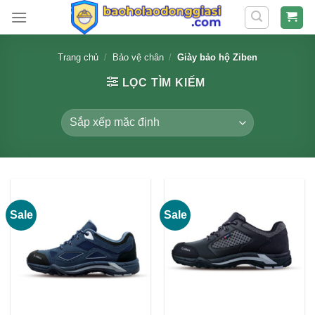
Skip
to
content
Trang chủ
/
Bảo vệ chân
/
Giày bảo hộ Ziben
LỌC TÌM KIẾM
Sale
Sale