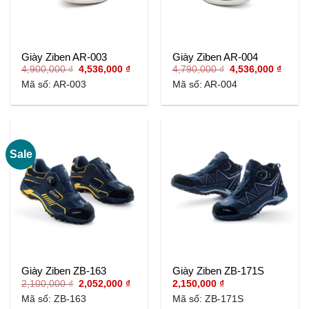
Giày Ziben AR-003
Giày Ziben AR-004
Giá
Giá
Giá
Giá
4,900,000
₫
4,536,000
₫
4,790,000
₫
4,536,000
₫
gốc
hiện
gốc
hiện
Mã số: AR-003
Mã số: AR-004
là:
tại
là:
tại
4,900,000 ₫.
là:
4,790,000 ₫.
là:
4,536,000 ₫.
4,536,
Sale
Giày Ziben ZB-163
Giày Ziben ZB-171S
Giá
Giá
2,100,000
₫
2,052,000
₫
2,150,000
₫
gốc
hiện
Mã số: ZB-163
Mã số: ZB-171S
là:
tại