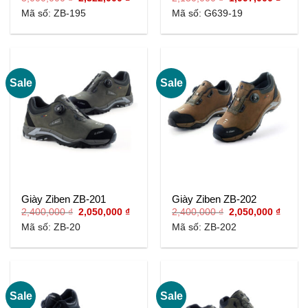
gốc
hiện
gốc
hiện
Mã số: ZB-195
Mã số: G639-19
là:
tại
là:
tại
3,000,000 ₫.
là:
2,150,000 ₫.
là:
2,322,000 ₫.
1,997,
Sale
Sale
Giày Ziben ZB-201
Giày Ziben ZB-202
Giá
Giá
Giá
Giá
2,400,000
₫
2,050,000
₫
2,400,000
₫
2,050,000
₫
gốc
hiện
gốc
hiện
Mã số: ZB-20
Mã số: ZB-202
là:
tại
là:
tại
2,400,000 ₫.
là:
2,400,000 ₫.
là:
2,050,000 ₫.
2,050,
Sale
Sale