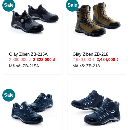
Sale
Sale
Giày Ziben ZB-215A
Giày Ziben ZB-218
Giá
Giá
Giá
Giá
2,860,000
₫
2,322,000
₫
2,650,000
₫
2,484,000
₫
gốc
hiện
gốc
hiện
Mã số: ZB-215A
Mã số: ZB-218
là:
tại
là:
tại
2,860,000 ₫.
là:
2,650,000 ₫.
là:
2,322,000 ₫.
2,484,
Sale