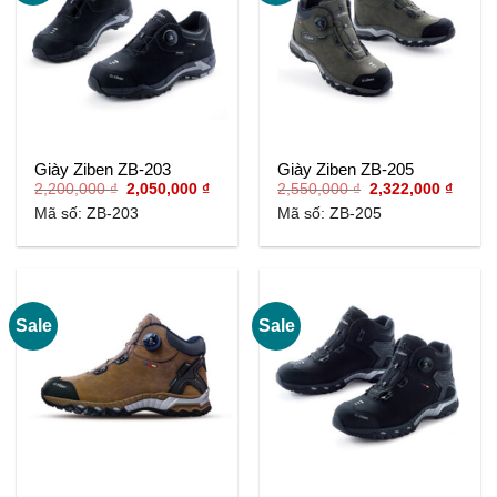
Giày Ziben ZB-203
Giày Ziben ZB-205
Giá
Giá
Giá
Giá
2,200,000
₫
2,050,000
₫
2,550,000
₫
2,322,000
₫
gốc
hiện
gốc
hiện
Mã số: ZB-203
Mã số: ZB-205
là:
tại
là:
tại
2,200,000 ₫.
là:
2,550,000 ₫.
là:
2,050,000 ₫.
2,322,
Sale
Sale