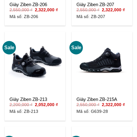
Giày Ziben ZB-206
Giày Ziben ZB-207
Giá
Giá
Giá
Giá
2,550,000
₫
2,322,000
₫
2,550,000
₫
2,322,000
₫
gốc
hiện
gốc
hiện
Mã số: ZB-206
Mã số: ZB-207
là:
tại
là:
tại
2,550,000 ₫.
là:
2,550,000 ₫.
là:
2,322,000 ₫.
2,322,
Sale
Sale
Giày Ziben ZB-213
Giày Ziben ZB-215A
Giá
Giá
Giá
Giá
2,200,000
₫
2,052,000
₫
2,550,000
₫
2,322,000
₫
gốc
hiện
gốc
hiện
Mã số: ZB-213
Mã số: G639-28
là:
tại
là:
tại
2,200,000 ₫.
là:
2,550,000 ₫.
là:
2,052,000 ₫.
2,322,