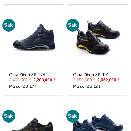
2,100,000 ₫.
là:
2,052,000 ₫.
Sale
Sale
Giày Ziben ZB-174
Giày Ziben ZB-191
Giá
Giá
Giá
Giá
2,400,000
₫
2,268,000
₫
2,150,000
₫
2,052,000
₫
gốc
hiện
gốc
hiện
Mã số: ZB-174
Mã số: ZB-191
là:
tại
là:
tại
2,400,000 ₫.
là:
2,150,000 ₫.
là:
2,268,000 ₫.
2,052,
Sale
Sale