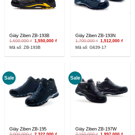
Giày Ziben ZB-193B
Giày Ziben ZB-193N
Giá
Giá
Giá
Giá
1,600,000
₫
1,550,000
₫
1,700,000
₫
1,512,000
₫
gốc
hiện
gốc
hiện
Mã số: ZB-193B
Mã số: G639-17
là:
tại
là:
tại
1,600,000 ₫.
là:
1,700,000 ₫.
là:
1,550,000 ₫.
1,512,
Sale
Sale
Giày Ziben ZB-195
Giày Ziben ZB-197W
Giá
Giá
Giá
Giá
3,000,000
₫
2,322,000
₫
2,150,000
₫
1,997,000
₫