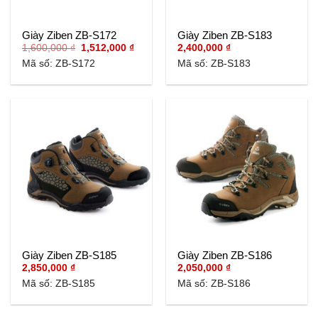
Giày Ziben ZB-S172
Giày Ziben ZB-S183
Giá
Giá
1,600,000
₫
1,512,000
₫
2,400,000
₫
gốc
hiện
Mã số: ZB-S172
Mã số: ZB-S183
là:
tại
1,600,000 ₫.
là:
1,512,000 ₫.
Giày Ziben ZB-S185
Giày Ziben ZB-S186
2,850,000
₫
2,050,000
₫
Mã số: ZB-S185
Mã số: ZB-S186