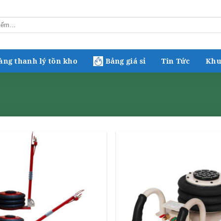
àng thanh lý tồn kho
Bảng giá sỉ
Tin Tức
Khu