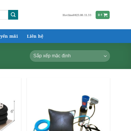
Hotline
0823.00.11.33
0
₫
yến mãi
Liên hệ