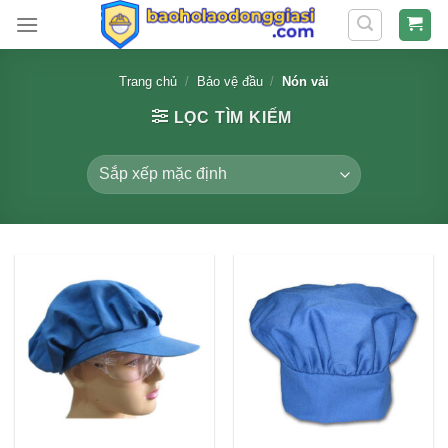
Skip
to
content
Trang chủ
/
Bảo vệ đầu
/
Nón vải
LỌC TÌM KIẾM