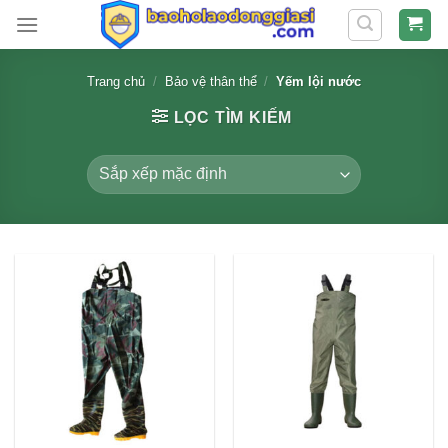
Skip
to
content
Trang chủ
/
Bảo vệ thân thể
/
Yếm lội nước
LỌC TÌM KIẾM