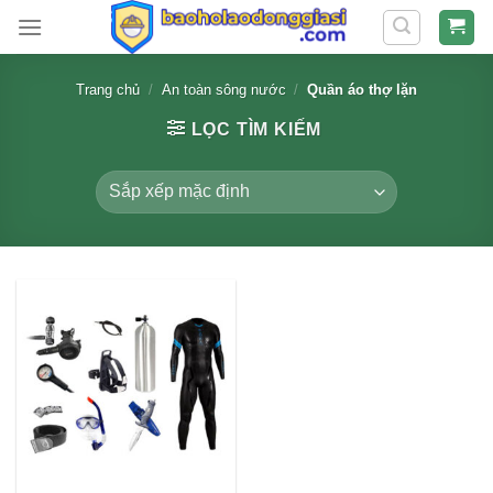
Skip
to
content
Trang chủ
/
An toàn sông nước
/
Quần áo thợ lặn
LỌC TÌM KIẾM