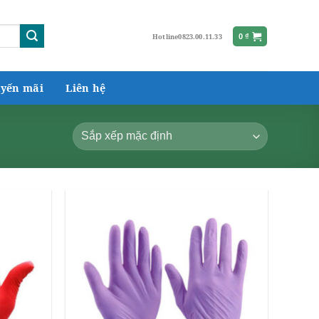
Hotline
0823.00.11.33
0
₫
yến mãi
Liên hệ