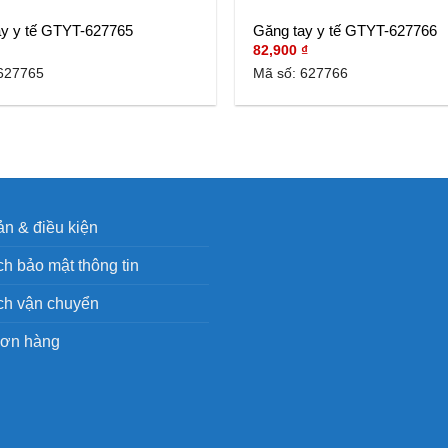
ay y tế GTYT-627765
Găng tay y tế GTYT-627766
82,900
₫
627765
Mã số: 627766
n & điều kiện
h bảo mật thông tin
ch vận chuyển
đơn hàng