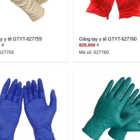
ay y tế GTYT-627759
Găng tay y tế GTYT-627760
0
₫
829,000
₫
627759
Mã số: 627760