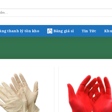
àng thanh lý tồn kho
Bảng giá sỉ
Tin Tức
Khu