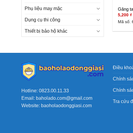
Phụ liệu may mặc
Găng t
5,200
₫
Dụng cụ thi công
Mã số: 
Thiết bị bảo hộ khác
Điều khoả
Chính sác
Chính sá
Hotline: 0823.00.11.33
Email: baholado.com@gmail.com
Tra cứu 
Website: baoholaodonggiasi.com