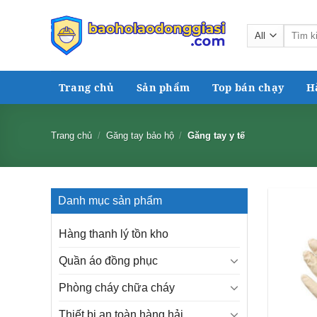
Skip
to
Tìm
content
kiếm:
Trang chủ
Sản phẩm
Top bán chạy
H
Trang chủ
/
Găng tay bảo hộ
/
Găng tay y tế
Danh mục sản phẩm
Hàng thanh lý tồn kho
Quần áo đồng phục
Phòng cháy chữa cháy
Thiết bị an toàn hàng hải