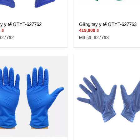
ay y tế GTYT-627762
Găng tay y tế GTYT-627763
0
₫
419,000
₫
627762
Mã số: 627763