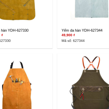
 hàn YDH-627330
Yếm da hàn YDH-627344
0
₫
49,900
₫
627330
Mã số: 627344