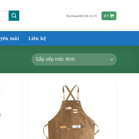
Hotline
0823.00.11.33
0
₫
yến mãi
Liên hệ