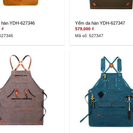
 hàn YDH-627346
Yếm da hàn YDH-627347
0
₫
579,000
₫
627346
Mã số: 627347