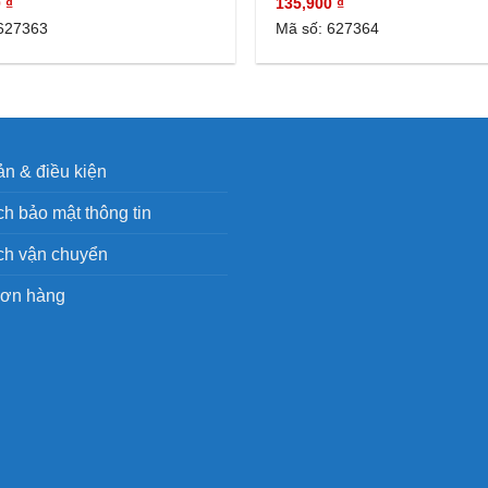
0
₫
135,900
₫
627363
Mã số: 627364
n & điều kiện
h bảo mật thông tin
ch vận chuyển
đơn hàng