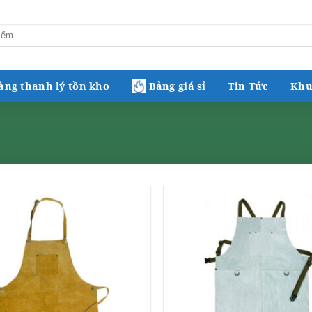
àng thanh lý tồn kho
Bảng giá sỉ
Tin Tức
Khu