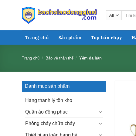
Skip
to
Tìm
content
kiếm:
Trang chủ
Sản phẩm
Top bán chạy
H
Trang chủ
/
Bảo vệ thân thể
/
Yếm da hàn
Danh mục sản phẩm
Hàng thanh lý tồn kho
Quần áo đồng phục
Phòng cháy chữa cháy
Thiết bị an toàn hàng hải