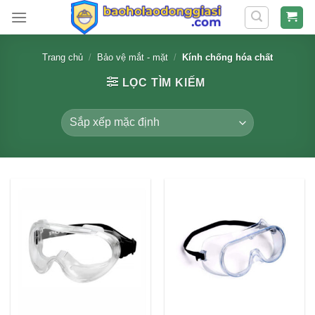
Skip
to
content
Trang chủ
/
Bảo vệ mắt - mặt
/
Kính chống hóa chất
LỌC TÌM KIẾM