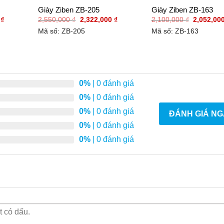
Giày Ziben ZB-205
Giày Ziben ZB-163
Giá
Giá
Giá
Giá
0
₫
2,550,000
₫
2,322,000
₫
2,100,000
₫
2,052,00
hiện
gốc
hiện
gốc
Mã số: ZB-205
Mã số: ZB-163
tại
là:
tại
là:
₫.
là:
2,550,000 ₫.
là:
2,100,000
2,322,000 ₫.
2,322,000 ₫.
0%
| 0 đánh giá
0%
| 0 đánh giá
0%
| 0 đánh giá
ĐÁNH GIÁ NG
0%
| 0 đánh giá
0%
| 0 đánh giá