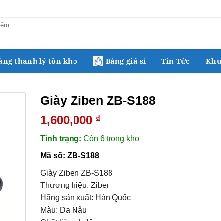
àng thanh lý tồn kho
Bảng giá sỉ
Tin Tức
Khu
Giày Ziben ZB-S188
1,600,000
₫
Tình trạng:
Còn 6 trong kho
Mã số:
ZB-S188
Giày Ziben ZB-S188
Thương hiệu: Ziben
Hãng sản xuất: Hàn Quốc
Màu: Da Nâu