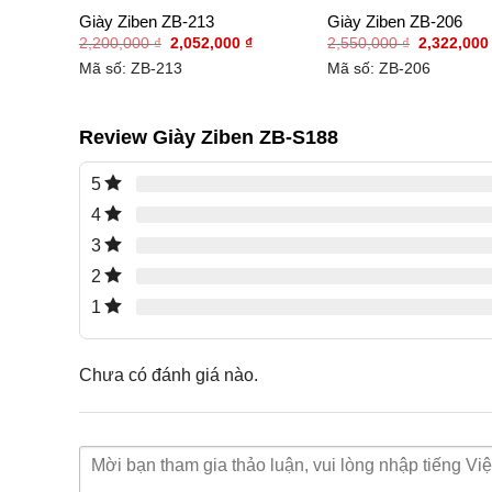
166
Giày Ziben ZB-213
Giày Ziben ZB-206
Giá
Giá
Giá
2,200,000
₫
2,052,000
₫
2,550,000
₫
2,322,00
gốc
hiện
gốc
Mã số: ZB-213
Mã số: ZB-206
là:
tại
là:
2,200,000 ₫.
là:
2,550,000 
2,052,000 ₫.
Review Giày Ziben ZB-S188
5
4
3
2
1
Chưa có đánh giá nào.