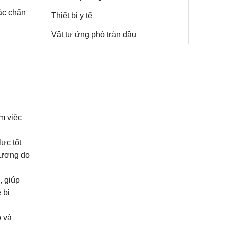
ác chấn
Thiết bị y tế
Vật tư ứng phó tràn dầu
m việc
ực tốt
hương do
, giúp
 bị
o và