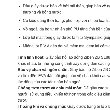
Đầu giày được bảo vệ bởi mũ thép, giúp bảo vệ n
thương và bỏng nước.
Có kiểu dáng thời trang, phù hợp với nhiều loại t
Vỏ ngoài da bò tự nhiên phủ PU tăng tính bền củ
Lớp lót mặt trong giày được làm từ Sympatex, giú
Miếng lót E.V.A dẻo dai và mềm mại đem lại cảm g
Tính linh hoạt:
Giày bảo hộ lao động Ziben ZB S188 đ
khác nhau, từ những công trình xây dựng đến các n
Bảo vệ chân và ngón chân:
Giày bảo hộ Ziben ZB S
và lớp đệm EVA đàn hồi giúp bảo vệ chân khỏi các v
tác động của các tác nhân bên ngoài.
Chống trơn trượt và chịu mài mòn:
Đế giày cao su 
người sử dụng điều khiển tốt hơn trong các điều kiệ
trượt.
Thoáng khí và chống mùi:
Giày được trang bị lớp l