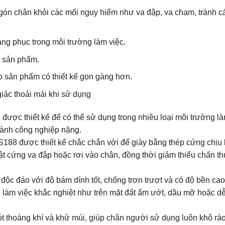
gón chân khỏi các mối nguy hiểm như va đập, va chạm, tránh c
rang phục trong môi trường làm việc.
a sản phẩm.
p sản phẩm có thiết kế gọn gàng hơn.
iác thoải mái khi sử dụng
ược thiết kế để có thể sử dụng trong nhiều loại môi trường là
gành công nghiệp nặng.
188 được thiết kế chắc chắn với đế giày bằng thép cứng chịu l
ật cứng va đập hoặc rơi vào chân, đồng thời giảm thiểu chấn t
độc đáo với độ bám dính tốt, chống trơn trượt và có độ bền cao
n làm việc khắc nghiệt như trên mặt đất ẩm ướt, dầu mỡ hoặc dễ
ót thoáng khí và khử mùi, giúp chân người sử dụng luôn khô rá