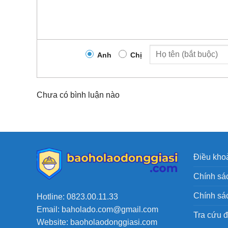
Anh
Chị
Chưa có bình luận nào
Điều khoả
Chính sác
Chính sá
Hotline: 0823.00.11.33
Email: baholado.com@gmail.com
Tra cứu 
Website: baoholaodonggiasi.com