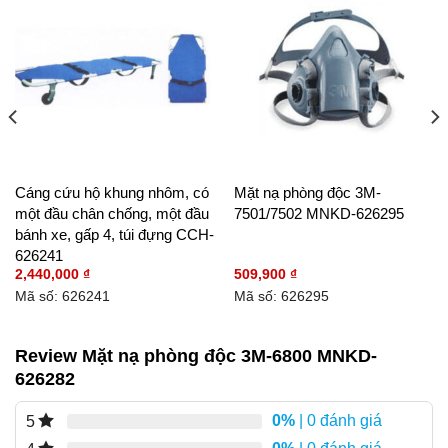
Cáng cứu hộ khung nhôm, có
Mặt nạ phòng độc 3M-
một đầu chân chống, một đầu
7501/7502 MNKD-626295
bánh xe, gấp 4, túi đựng CCH-
626241
2,440,000
₫
509,900
₫
Mã số: 626241
Mã số: 626295
Review Mặt nạ phòng độc 3M-6800 MNKD-
626282
0%
| 0 đánh giá
5