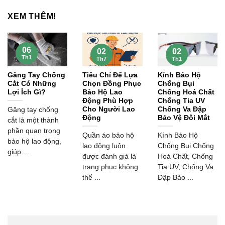
XEM THÊM!
06
02
02
Th1
Th7
Th1
Găng Tay Chống
Tiêu Chí Để Lựa
Kính Bảo Hộ
Cắt Có Những
Chọn Đồng Phục
Chống Bụi
Lợi Ích Gì?
Bảo Hộ Lao
Chống Hoá Chất
Động Phù Hợp
Chống Tia UV
Cho Người Lao
Chống Va Đập
Găng tay chống
Động
Bảo Vệ Đôi Mắt
cắt là một thành
phần quan trọng
Quần áo bảo hộ
Kính Bảo Hộ
bảo hộ lao động,
lao động luôn
Chống Bụi Chống
giúp ...
được đánh giá là
Hoá Chất, Chống
trang phục không
Tia UV, Chống Va
thể ...
Đập Bảo ...