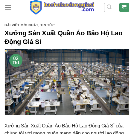
Skip
to
content
BÀI VIẾT MỚI NHẤT
,
TIN TỨC
Xưởng Sản Xuất Quần Áo Bảo Hộ Lao
Động Giá Sỉ
02
Th1
Xưởng Sản Xuất Quần Áo Bảo Hộ Lao Động Giá Sỉ
của
chúng tôi với mong muốn mang đến cho người lao động